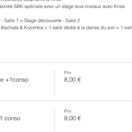
soirée SBK spéciale avec un stage tous niveaux avec Kriss
 - Salle 1 > Stage découverte - Salle 2
 Bachata & Kizomba > 1 salle dédié à la danse du soir > 1 sal
le WCS 1 salle Salsa 1 Salle Bachata
 +1 conso : 8€ Soirée seule + 1 conso : 5 €
conso : 10€ Soirée seule + 1 conso : 5 €
Prix
ée +1conso
8,00 €
Prix
+1 conso
8,00 €