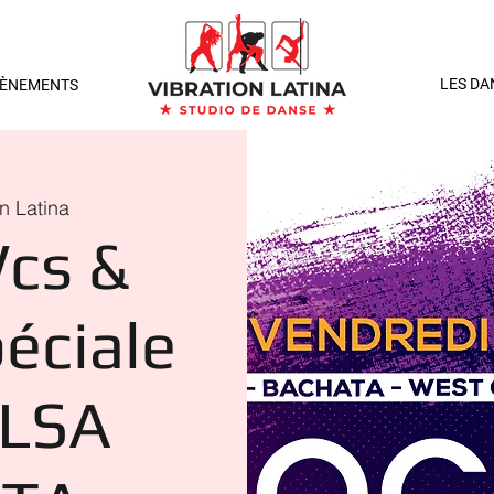
LES DA
VÈNEMENTS
on Latina
cs &
péciale
LSA