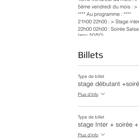
5ème vendredi du mois : > 
**** Au programme : ****
21h00 22h00 : > Stage inter
22h00 02h00 : Soirée Salsa
(env. 50/50)
sauf 4ème Vendredi : 1 sal
Tarifs en prévente : 1 stage
Billets
Tarif sur place 1 stage + 1 
Type de billet
stage débutant +soir
Plus d'info
Type de billet
stage Inter + soirée 
Plus d'info