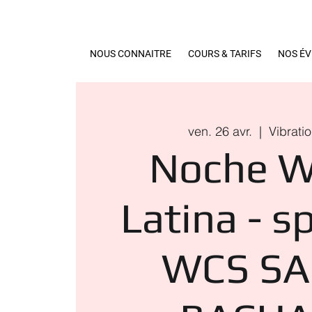
NOUS CONNAITRE
COURS & TARIFS
NOS É
ven. 26 avr.
  |  
Vibrati
Noche W
Latina - s
WCS SA