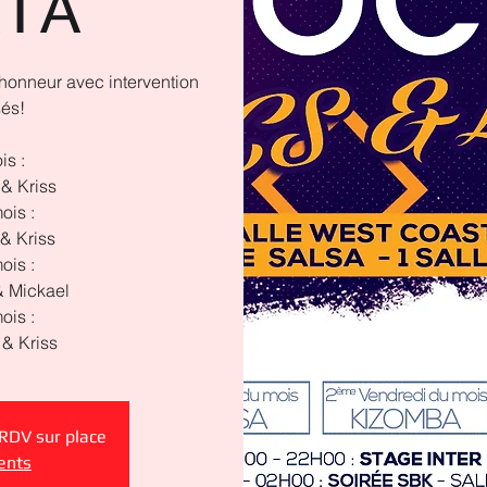
TA
honneur avec intervention
sés!
is :
& Kriss
ois :
& Kriss
ois :
 Mickael
ois :
& Kriss
 RDV sur place
ents