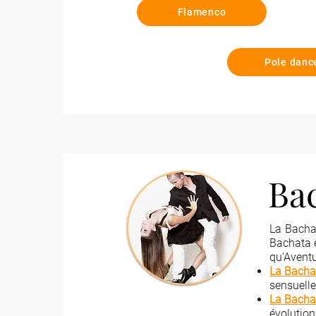
Flamenco
Pole danc
Ba
La Bachat
Bachata 
qu'Avent
La Bacha
sensuelle
La Bacha
évolution