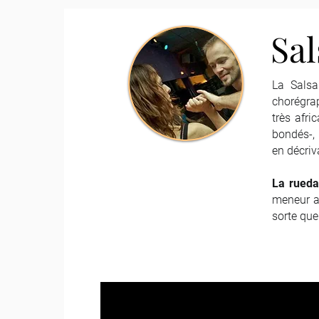
Sal
La Salsa
chorégrap
très afri
bondés-, 
en décriv
La rueda
meneur a
sorte qu