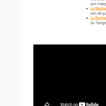
son inter
La Bacha
son de gu
Le Bacha
du Tango