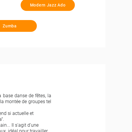
Modern Jazz Ado
Zumba
a base danse de fêtes, la
la montée de groupes tel
end si actuelle et
a".
in... Il s'agit d'une
x, idéal pour travailler