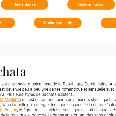
Heels danse
Modern Fusion
e
Technique Lady
chata
a est un style musical issu de la République Dominicaine. À l
est devenue peu à peu une danse romantique et sensuelle avec 
ura.
Plusieurs styles de Bachata existent :
ta Moderna
qui est en fait une fusion de plusieurs styles qui la r
, dans laquelle on a intégré des figures issues de la culture "sals
ta Fusion
, intègre tous les styles actuels que ce soit sensual, urba
 de la musique et donc de sa danse en ajoutant des sons originau