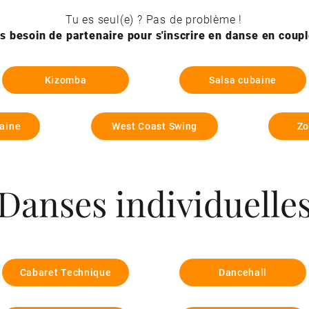
Tu es seul(e) ? Pas de problème !
s besoin de partenaire pour s'inscrire en danse en coupl
Kizomba
Salsa cubaine
caine
West Coast Swing
Zo
Danses individuelle
Cabaret Technique
Dancehall