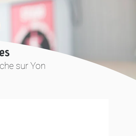
ées
oche sur Yon