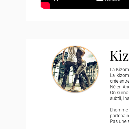
Ki
La Kizom
La kizom
crée entr
Né en Ang
On surno
subtil, i
L’homme m
partenair
Pas une s