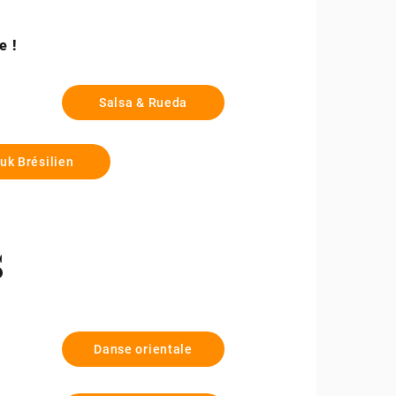
e !
Salsa & Rueda
uk Brésilien
s
Danse orientale