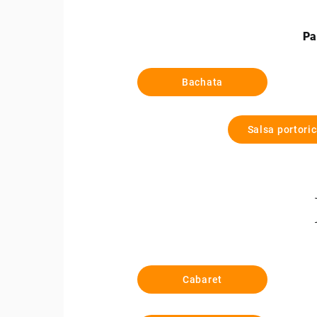
Pa
Bachata
Salsa portori
Cabaret