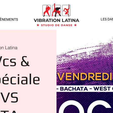
LES DA
VÈNEMENTS
on Latina
cs &
péciale
 VS