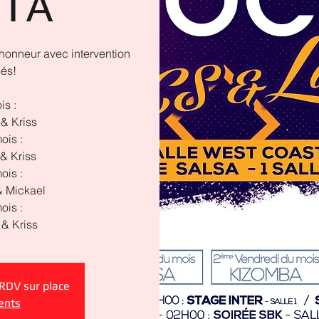
TA
honneur avec intervention
sés!
is :
& Kriss
ois :
& Kriss
ois :
 Mickael
ois :
& Kriss
 RDV sur place
ents