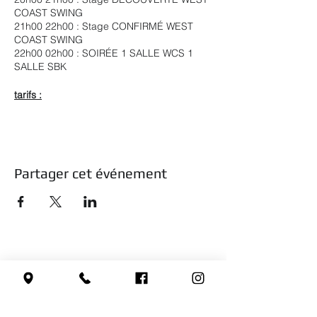
COAST SWING
21h00 22h00 : Stage CONFIRMÉ WEST
COAST SWING
22h00 02h00 : SOIRÉE 1 SALLE WCS 1
SALLE SBK
tarifs :
2 stages + soirée + 1 conso 10€ en
prévente /12€ sur place
1 stage + soirée + 1 conso 8€ en prévente
/10€ sur place
5€ soirée seule + 1 conso
Partager cet événement
boissons Soft en vente sur place.