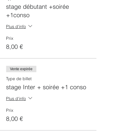
Kizomba > 1 salle dédié à la danse du soir
stage débutant +soirée
> 1 salle dédié aux autres danses (env.
+1conso
50/50)
sauf 4ème Vendredi : 1 salle WCS 1 salle
Salsa 1 Salle Bachata
Plus d'info
Tarifs en prévente : 1 stage +1 conso : 8€
Soirée seule + 1 conso : 5 €
Prix
Tarif sur place 1 stage + 1 conso : 10€
8,00 €
Soirée seule + 1 conso : 5 €
Vente expirée
Type de billet
stage Inter + soirée +1 conso
Plus d'info
Prix
8,00 €