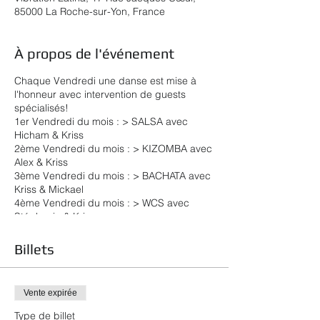
85000 La Roche-sur-Yon, France
À propos de l'événement
Chaque Vendredi une danse est mise à
l'honneur avec intervention de guests
spécialisés!
1er Vendredi du mois : > SALSA avec
Hicham & Kriss
2ème Vendredi du mois : > KIZOMBA avec
Alex & Kriss
3ème Vendredi du mois : > BACHATA avec
Kriss & Mickael
4ème Vendredi du mois : > WCS avec
Stéphanie & Kriss
5ème vendredi du mois : > soirée SBK
spéciale avec un stage tous niveaux avec
Billets
Kriss
**** Au programme : ****
21h00 22h00 : > Stage inter - Salle 1 >
Vente expirée
Stage découverte - Salle 2
22h00 02h00 : Soirée Salsa Bachata &
Type de billet