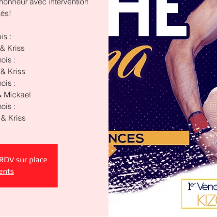
honneur avec intervention
sés!
is :
& Kriss
ois :
& Kriss
ois :
 Mickael
ois :
 RDV sur place
ents