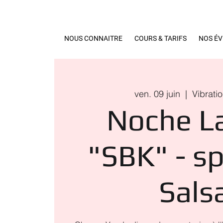
NOUS CONNAITRE
COURS & TARIFS
NOS É
ven. 09 juin
  |  
Vibrati
Noche L
"SBK" - sp
Sals