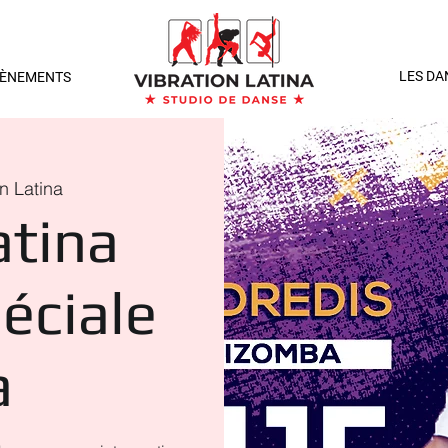
LES DA
VÈNEMENTS
on Latina
atina
éciale
a