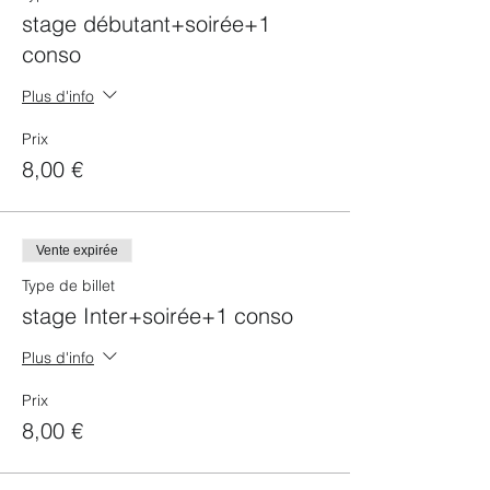
stage débutant+soirée+1
22h00 02h00 : Soirée Salsa Bachata &
conso
Kizomba > 1 salle dédié à la danse du soir
> 1 salle dédié aux autres danses (env.
Plus d'info
50/50)
sauf 4ème Vendredi : 1 salle WCS 1 salle
Salsa 1 Salle Bachata
Prix
8,00 €
Tarifs en prévente : 1 stage +1 conso : 8€
Soirée seule + 1 conso : 5 €
Tarif sur place 1 stage + 1 conso : 10€
Soirée seule + 1 conso : 5 €
Vente expirée
Type de billet
stage Inter+soirée+1 conso
Plus d'info
Prix
8,00 €