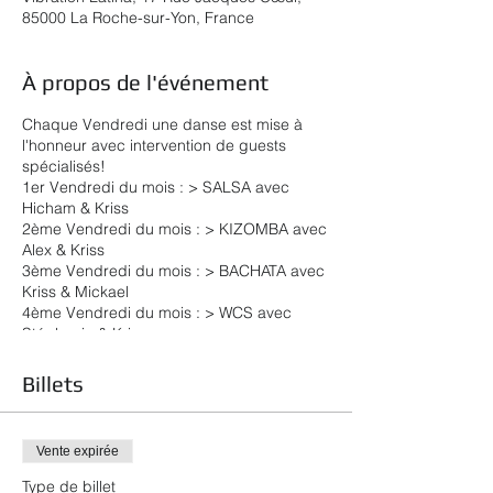
85000 La Roche-sur-Yon, France
À propos de l'événement
Chaque Vendredi une danse est mise à
l'honneur avec intervention de guests
spécialisés!
1er Vendredi du mois : > SALSA avec
Hicham & Kriss
2ème Vendredi du mois : > KIZOMBA avec
Alex & Kriss
3ème Vendredi du mois : > BACHATA avec
Kriss & Mickael
4ème Vendredi du mois : > WCS avec
Stéphanie & Kriss
5ème vendredi du mois : > soirée SBK
spéciale avec un stage tous niveaux avec
Billets
Kriss
**** Au programme : ****
Vente expirée
21h00 22h00 : > Stage inter - Salle 1 >
Stage découverte - Salle 2
Type de billet