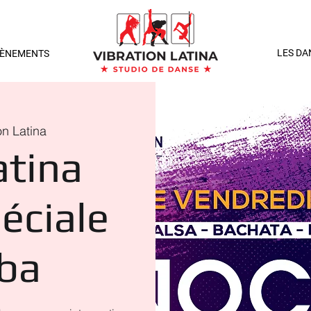
LES DA
VÈNEMENTS
on Latina
atina
éciale
ba