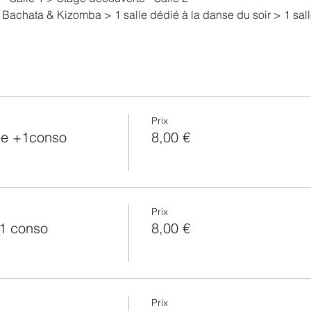
 Bachata & Kizomba > 1 salle dédié à la danse du soir > 1 sal
le WCS 1 salle Salsa 1 Salle Bachata
 +1 conso : 8€ Soirée seule + 1 conso : 5 €
conso : 10€ Soirée seule + 1 conso : 5 €
Prix
ée +1conso
8,00 €
Prix
+1 conso
8,00 €
Prix