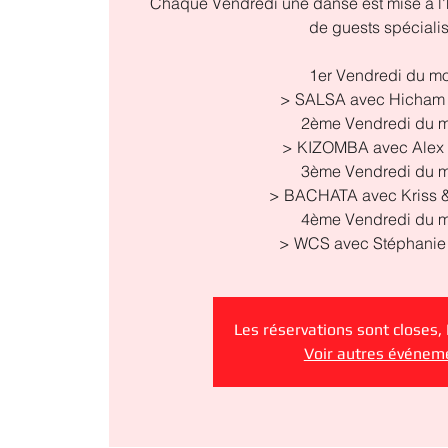
Chaque Vendredi une danse est mise à l'
de guests spéciali
1er Vendredi du mo
> SALSA avec Hicham 
2ème Vendredi du m
> KIZOMBA avec Alex 
3ème Vendredi du m
> BACHATA avec Kriss &
4ème Vendredi du m
> WCS avec Stéphanie 
Les réservations sont closes,
Voir autres événem