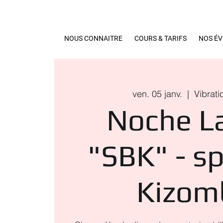
NOUS CONNAITRE
COURS & TARIFS
NOS É
ven. 05 janv.
  |  
Vibrati
Noche L
"SBK" - sp
Kizom