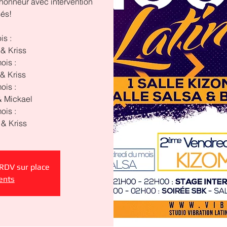
honneur avec intervention
sés!
is :
& Kriss
ois :
& Kriss
ois :
 Mickael
ois :
& Kriss
 RDV sur place
ents