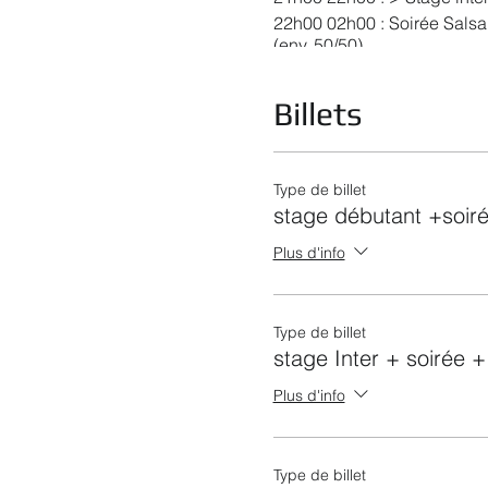
22h00 02h00 : Soirée Salsa
(env. 50/50)
sauf 4ème Vendredi : 1 sal
Tarifs en prévente : 1 stage
Billets
Tarif sur place 1 stage + 1 
Type de billet
stage débutant +soir
Plus d'info
Type de billet
stage Inter + soirée 
Plus d'info
Type de billet