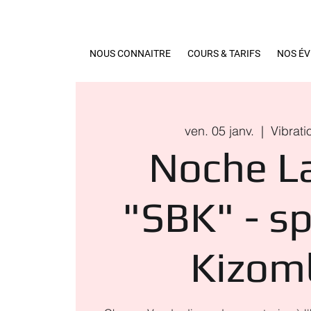
NOUS CONNAITRE
COURS & TARIFS
NOS É
ven. 05 janv.
  |  
Vibrati
Noche L
"SBK" - sp
Kizom