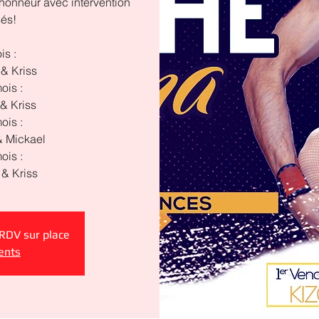
honneur avec intervention
sés!
is :
& Kriss
ois :
& Kriss
ois :
 Mickael
ois :
& Kriss
 RDV sur place
ents