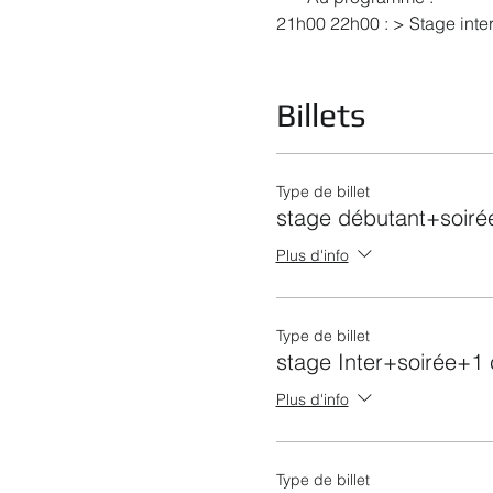
21h00 22h00 : > Stage inter
22h00 02h00 : Soirée Salsa
(env. 50/50)
Billets
sauf 4ème Vendredi : 1 sal
Tarifs en prévente : 1 stage
Type de billet
Tarif sur place 1 stage + 1 
stage débutant+soir
Plus d'info
Type de billet
stage Inter+soirée+1
Plus d'info
Type de billet