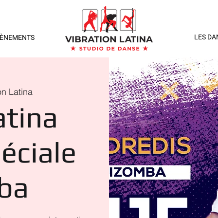
LES DA
VÈNEMENTS
on Latina
atina
éciale
ba