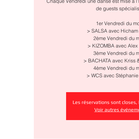
Chaque Vendredi une danse est mise à l'
de guests spéciali
1er Vendredi du mo
> SALSA avec Hicham 
2ème Vendredi du m
> KIZOMBA avec Alex 
3ème Vendredi du m
> BACHATA avec Kriss &
4ème Vendredi du m
> WCS avec Stéphanie 
Les réservations sont closes,
Voir autres événem