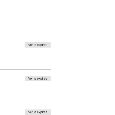
le dédié aux autres danses
Vente expirée
Vente expirée
Vente expirée