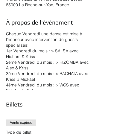
85000 La Roche-sur-Yon, France
À propos de l'événement
Chaque Vendredi une danse est mise à
l'honneur avec intervention de guests
spécialisés!
1er Vendredi du mois : > SALSA avec
Hicham & Kriss
2ème Vendredi du mois : > KIZOMBA avec
Alex & Kriss
3ème Vendredi du mois : > BACHATA avec
Kriss & Mickael
4ème Vendredi du mois : > WCS avec
Stéphanie & Kriss
5ème vendredi du mois : > soirée SBK
spéciale avec un stage tous niveaux avec
Billets
Kriss
**** Au programme : ****
21h00 22h00 : > Stage inter - Salle 1 >
Vente expirée
Stage découverte - Salle 2
22h00 02h00 : Soirée Salsa Bachata &
Type de billet