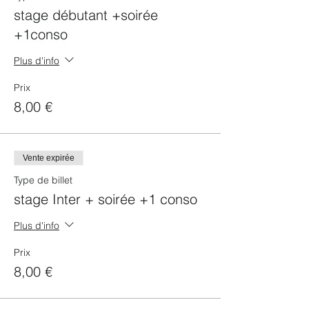
Kizomba > 1 salle dédié à la danse du soir
stage débutant +soirée
> 1 salle dédié aux autres danses (env.
+1conso
50/50)
sauf 4ème Vendredi : 1 salle WCS 1 salle
Salsa 1 Salle Bachata
Plus d'info
Tarifs en prévente : 1 stage +1 conso : 8€
Soirée seule + 1 conso : 5 €
Prix
Tarif sur place 1 stage + 1 conso : 10€
8,00 €
Soirée seule + 1 conso : 5 €
Vente expirée
Type de billet
stage Inter + soirée +1 conso
Plus d'info
Prix
8,00 €