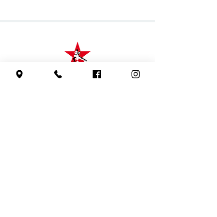
1ère école de danses latines
en Vendée
Confidentialité
Mentions Légales
CGV & réglement interieur
Demandes de remboursement